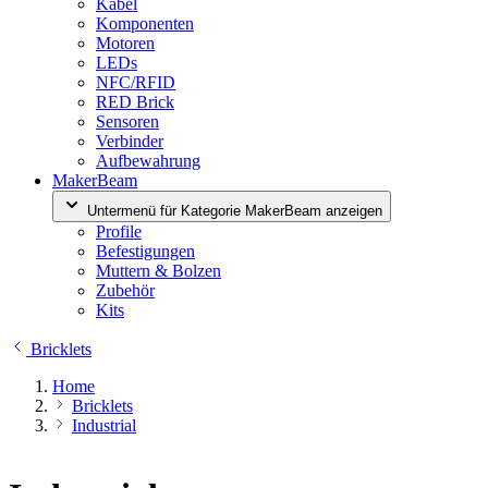
Kabel
Komponenten
Motoren
LEDs
NFC/RFID
RED Brick
Sensoren
Verbinder
Aufbewahrung
MakerBeam
Untermenü für Kategorie MakerBeam anzeigen
Profile
Befestigungen
Muttern & Bolzen
Zubehör
Kits
Bricklets
Home
Bricklets
Industrial