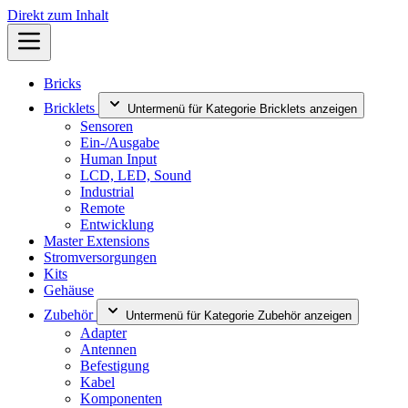
Direkt zum Inhalt
Bricks
Bricklets
Untermenü für Kategorie Bricklets anzeigen
Sensoren
Ein-/Ausgabe
Human Input
LCD, LED, Sound
Industrial
Remote
Entwicklung
Master Extensions
Stromversorgungen
Kits
Gehäuse
Zubehör
Untermenü für Kategorie Zubehör anzeigen
Adapter
Antennen
Befestigung
Kabel
Komponenten