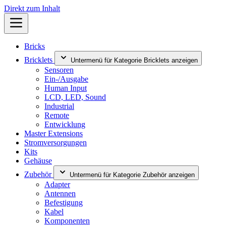
Direkt zum Inhalt
Bricks
Bricklets
Untermenü für Kategorie Bricklets anzeigen
Sensoren
Ein-/Ausgabe
Human Input
LCD, LED, Sound
Industrial
Remote
Entwicklung
Master Extensions
Stromversorgungen
Kits
Gehäuse
Zubehör
Untermenü für Kategorie Zubehör anzeigen
Adapter
Antennen
Befestigung
Kabel
Komponenten