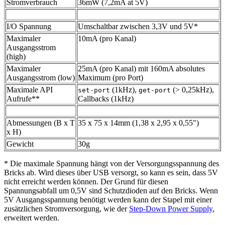
Stromverbrauch
36mW (7,2mA at 5V)
I/O Spannung
Umschaltbar zwischen 3,3V und 5V*
Maximaler
10mA (pro Kanal)
Ausgangsstrom
(high)
Maximaler
25mA (pro Kanal) mit 160mA absolutes
Ausgangsstrom (low)
Maximum (pro Port)
Maximale API
(1kHz),
(> 0,25kHz),
set-port
get-port
Aufrufe**
Callbacks (1kHz)
Abmessungen (B x T
35 x 75 x 14mm (1,38 x 2,95 x 0,55")
x H)
Gewicht
30g
* Die maximale Spannung hängt von der Versorgungsspannung des
Bricks ab. Wird dieses über USB versorgt, so kann es sein, dass 5V
nicht erreicht werden können. Der Grund für diesen
Spannungsabfall um 0,5V sind Schutzdioden auf den Bricks. Wenn
5V Ausgangsspannung benötigt werden kann der Stapel mit einer
zusätzlichen Stromversorgung, wie der
Step-Down Power Supply
,
erweitert werden.