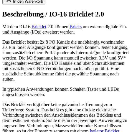
In den Warenkorb
Beschreibung /
IO-16 Bricklet 2.0
Mit dem IO-16
Bricklet
2.0 können
Bricks
um externe digitale Ein-
und Ausgänge (I/Os) erweitert werden.
Das Bricklet besitzt 2x 8 I/O Kanäle die unabhängig voneinander
als Ein- oder Ausgänge konfiguriert werden können. Jeder Eingang
kann zusätzlich einem Pull-Up oder als Interrupt-Quelle konfiguriert
werden. Die I/O Spannung kann manuell zwischen 3,3V und 5V*
umgeschaltet werden. Die I/O Kanäle sind über Schraubklemmen
mit zusätzlichen GND Verbindungen nach außen geführt. Eine
zusätzliche Schraubklemme führt die gewählte Spannung nach
außen.
In typischen Anwendungen können Schalter, Taster und LEDs
angeschlossen werden.
Das Bricklet verfügt über keine galvanische Trennung zum
Tinkerforge System. Das heißt es gibt eine direkte elektrische
Verbindung zwischen den Anschlussklemmen des Bricklets und
dem restlichen System. Sollte dies in der jeweiligen Anwendung zu
ungewollten Verbindungen, Masseschleifen oder Kurzschlüssen
führen, so ist der Einsatz zusammen mit einem
Isolator Bricklet