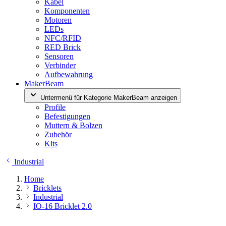
Kabel
Komponenten
Motoren
LEDs
NFC/RFID
RED Brick
Sensoren
Verbinder
Aufbewahrung
MakerBeam
Untermenü für Kategorie MakerBeam anzeigen
Profile
Befestigungen
Muttern & Bolzen
Zubehör
Kits
Industrial
Home
Bricklets
Industrial
IO-16 Bricklet 2.0