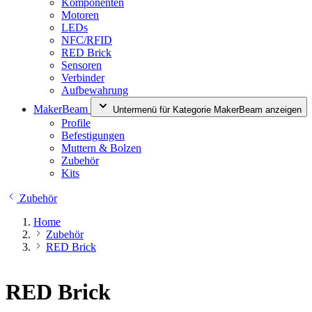
Komponenten
Motoren
LEDs
NFC/RFID
RED Brick
Sensoren
Verbinder
Aufbewahrung
MakerBeam
Untermenü für Kategorie MakerBeam anzeigen
Profile
Befestigungen
Muttern & Bolzen
Zubehör
Kits
Zubehör
Home
Zubehör
RED Brick
RED Brick