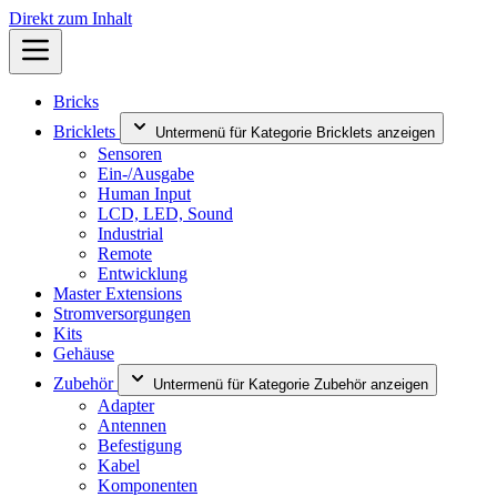
Direkt zum Inhalt
Bricks
Bricklets
Untermenü für Kategorie Bricklets anzeigen
Sensoren
Ein-/Ausgabe
Human Input
LCD, LED, Sound
Industrial
Remote
Entwicklung
Master Extensions
Stromversorgungen
Kits
Gehäuse
Zubehör
Untermenü für Kategorie Zubehör anzeigen
Adapter
Antennen
Befestigung
Kabel
Komponenten