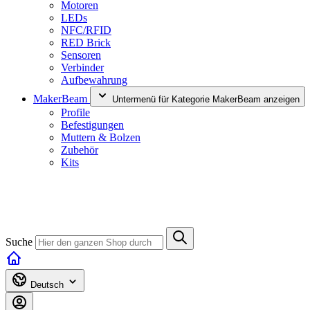
Motoren
LEDs
NFC/RFID
RED Brick
Sensoren
Verbinder
Aufbewahrung
MakerBeam
Untermenü für Kategorie MakerBeam anzeigen
Profile
Befestigungen
Muttern & Bolzen
Zubehör
Kits
Suche
Deutsch