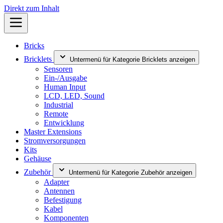
Direkt zum Inhalt
Bricks
Bricklets
Untermenü für Kategorie Bricklets anzeigen
Sensoren
Ein-/Ausgabe
Human Input
LCD, LED, Sound
Industrial
Remote
Entwicklung
Master Extensions
Stromversorgungen
Kits
Gehäuse
Zubehör
Untermenü für Kategorie Zubehör anzeigen
Adapter
Antennen
Befestigung
Kabel
Komponenten