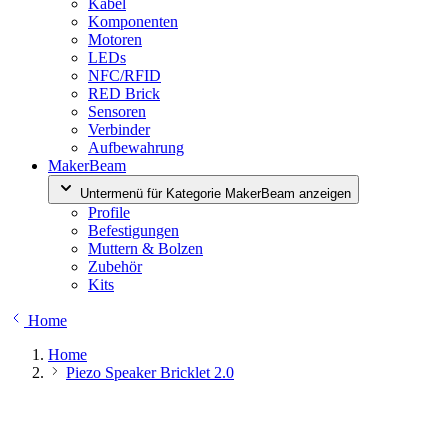
Kabel
Komponenten
Motoren
LEDs
NFC/RFID
RED Brick
Sensoren
Verbinder
Aufbewahrung
MakerBeam
Untermenü für Kategorie MakerBeam anzeigen
Profile
Befestigungen
Muttern & Bolzen
Zubehör
Kits
Home
Home
Piezo Speaker Bricklet 2.0