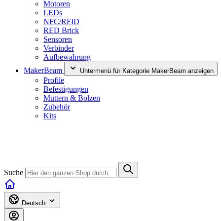
Motoren
LEDs
NFC/RFID
RED Brick
Sensoren
Verbinder
Aufbewahrung
MakerBeam
Untermenü für Kategorie MakerBeam anzeigen
Profile
Befestigungen
Muttern & Bolzen
Zubehör
Kits
Suche
Deutsch