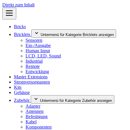
Direkt zum Inhalt
Bricks
Bricklets
Untermenü für Kategorie Bricklets anzeigen
Sensoren
Ein-/Ausgabe
Human Input
LCD, LED, Sound
Industrial
Remote
Entwicklung
Master Extensions
Stromversorgungen
Kits
Gehäuse
Zubehör
Untermenü für Kategorie Zubehör anzeigen
Adapter
Antennen
Befestigung
Kabel
Komponenten