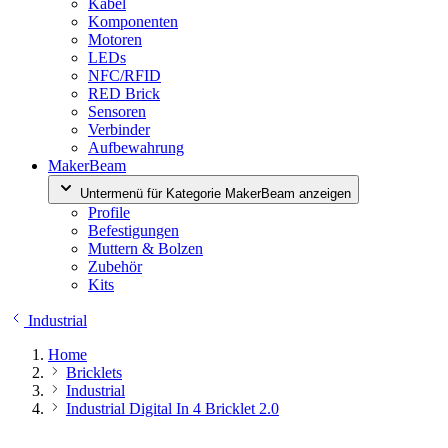
Kabel
Komponenten
Motoren
LEDs
NFC/RFID
RED Brick
Sensoren
Verbinder
Aufbewahrung
MakerBeam
Untermenü für Kategorie MakerBeam anzeigen
Profile
Befestigungen
Muttern & Bolzen
Zubehör
Kits
Industrial
Home
Bricklets
Industrial
Industrial Digital In 4 Bricklet 2.0