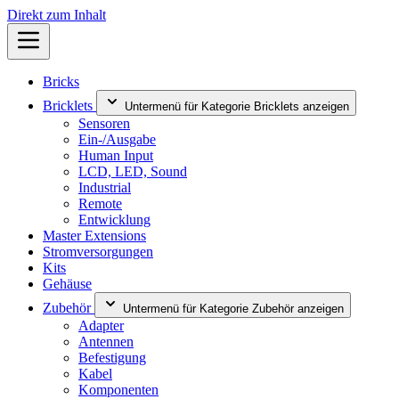
Direkt zum Inhalt
Bricks
Bricklets
Untermenü für Kategorie Bricklets anzeigen
Sensoren
Ein-/Ausgabe
Human Input
LCD, LED, Sound
Industrial
Remote
Entwicklung
Master Extensions
Stromversorgungen
Kits
Gehäuse
Zubehör
Untermenü für Kategorie Zubehör anzeigen
Adapter
Antennen
Befestigung
Kabel
Komponenten