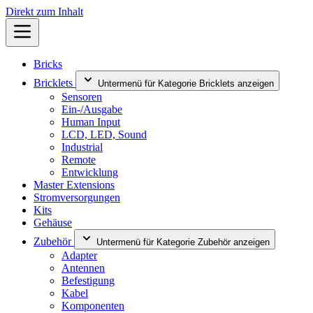
Direkt zum Inhalt
Bricks
Bricklets
Untermenü für Kategorie Bricklets anzeigen
Sensoren
Ein-/Ausgabe
Human Input
LCD, LED, Sound
Industrial
Remote
Entwicklung
Master Extensions
Stromversorgungen
Kits
Gehäuse
Zubehör
Untermenü für Kategorie Zubehör anzeigen
Adapter
Antennen
Befestigung
Kabel
Komponenten