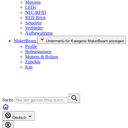
Motoren
LEDs
NFC/RFID
RED Brick
Sensoren
Verbinder
Aufbewahrung
MakerBeam
Untermenü für Kategorie MakerBeam anzeigen
Profile
Befestigungen
Muttern & Bolzen
Zubehör
Kits
Suche
Deutsch