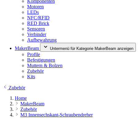
Komponenten
Motoren
LEDs
NFC/RFID
RED Brick
Sensoren
Verbinder
Aufbewahrung
MakerBeam
Untermenü für Kategorie MakerBeam anzeigen
Profile
Befestigungen
Muttern & Bolzen
Zubehör
Kits
Zubehör
Home
MakerBeam
Zubehör
M3 Innensechskant-Schraubendreher