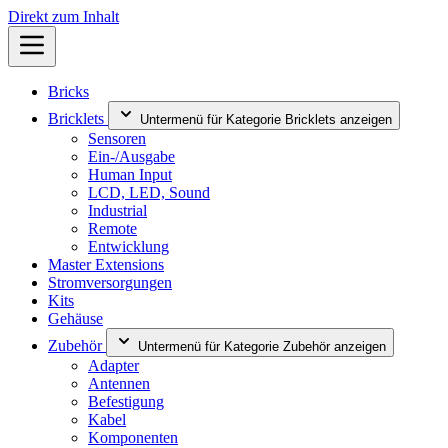
Direkt zum Inhalt
Bricks
Bricklets
Untermenü für Kategorie Bricklets anzeigen
Sensoren
Ein-/Ausgabe
Human Input
LCD, LED, Sound
Industrial
Remote
Entwicklung
Master Extensions
Stromversorgungen
Kits
Gehäuse
Zubehör
Untermenü für Kategorie Zubehör anzeigen
Adapter
Antennen
Befestigung
Kabel
Komponenten