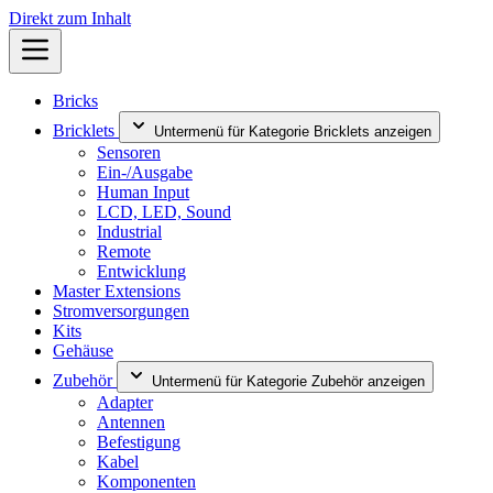
Direkt zum Inhalt
Bricks
Bricklets
Untermenü für Kategorie Bricklets anzeigen
Sensoren
Ein-/Ausgabe
Human Input
LCD, LED, Sound
Industrial
Remote
Entwicklung
Master Extensions
Stromversorgungen
Kits
Gehäuse
Zubehör
Untermenü für Kategorie Zubehör anzeigen
Adapter
Antennen
Befestigung
Kabel
Komponenten