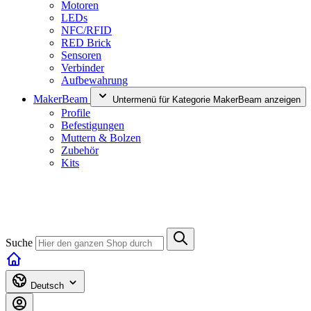
Motoren
LEDs
NFC/RFID
RED Brick
Sensoren
Verbinder
Aufbewahrung
MakerBeam
Untermenü für Kategorie MakerBeam anzeigen
Profile
Befestigungen
Muttern & Bolzen
Zubehör
Kits
Suche
Deutsch