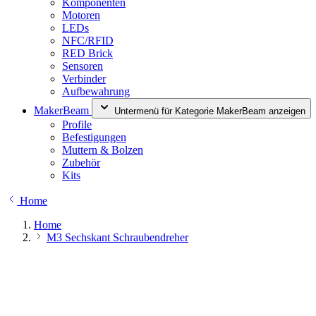
Komponenten
Motoren
LEDs
NFC/RFID
RED Brick
Sensoren
Verbinder
Aufbewahrung
MakerBeam
Untermenü für Kategorie MakerBeam anzeigen
Profile
Befestigungen
Muttern & Bolzen
Zubehör
Kits
Home
Home
M3 Sechskant Schraubendreher