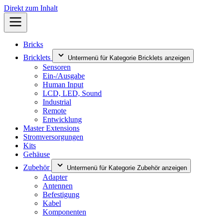
Direkt zum Inhalt
Bricks
Bricklets
Untermenü für Kategorie Bricklets anzeigen
Sensoren
Ein-/Ausgabe
Human Input
LCD, LED, Sound
Industrial
Remote
Entwicklung
Master Extensions
Stromversorgungen
Kits
Gehäuse
Zubehör
Untermenü für Kategorie Zubehör anzeigen
Adapter
Antennen
Befestigung
Kabel
Komponenten