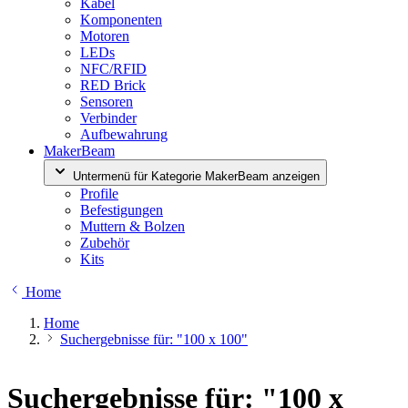
Kabel
Komponenten
Motoren
LEDs
NFC/RFID
RED Brick
Sensoren
Verbinder
Aufbewahrung
MakerBeam
Untermenü für Kategorie MakerBeam anzeigen
Profile
Befestigungen
Muttern & Bolzen
Zubehör
Kits
Home
Home
Suchergebnisse für: "100 x 100"
Suchergebnisse für: "100 x