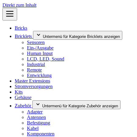
Direkt zum Inhalt
Bricks
Bricklets
Untermenü für Kategorie Bricklets anzeigen
Sensoren
Ein-/Ausgabe
Human Input
LCD, LED, Sound
Industrial
Remote
Entwicklung
Master Extensions
Stromversorgungen
Kits
Gehäuse
Zubehör
Untermenü für Kategorie Zubehör anzeigen
Adapter
Antennen
Befestigung
Kabel
Komponenten