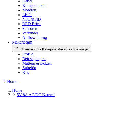
Kabel
Komponenten
Motoren
LEDs
NFC/RFID
RED Brick
Sensoren
Verbinder
Aufbewahrung
MakerBeam
Untermenü für Kategorie MakerBeam anzeigen
Profile
Befestigungen
Muttern & Bolzen
Zubehör
Kits
Home
Home
5V 8A AC/DC Netzteil