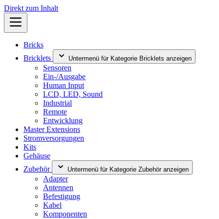
Direkt zum Inhalt
Bricks
Bricklets
Untermenü für Kategorie Bricklets anzeigen
Sensoren
Ein-/Ausgabe
Human Input
LCD, LED, Sound
Industrial
Remote
Entwicklung
Master Extensions
Stromversorgungen
Kits
Gehäuse
Zubehör
Untermenü für Kategorie Zubehör anzeigen
Adapter
Antennen
Befestigung
Kabel
Komponenten