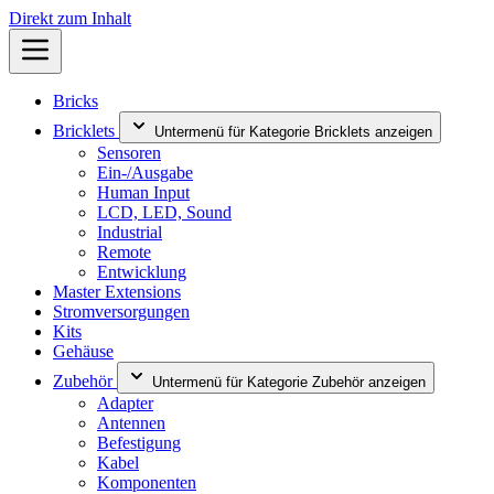
Direkt zum Inhalt
Bricks
Bricklets
Untermenü für Kategorie Bricklets anzeigen
Sensoren
Ein-/Ausgabe
Human Input
LCD, LED, Sound
Industrial
Remote
Entwicklung
Master Extensions
Stromversorgungen
Kits
Gehäuse
Zubehör
Untermenü für Kategorie Zubehör anzeigen
Adapter
Antennen
Befestigung
Kabel
Komponenten