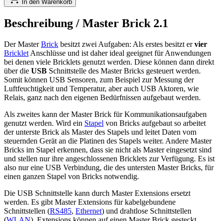
In den Warenkorb
Beschreibung /
Master Brick 2.1
Der Master
Brick
besitzt zwei Aufgaben: Als erstes besitzt er
vier
Bricklet
Anschlüsse und ist daher ideal geeignet für Anwendungen
bei denen viele Bricklets genutzt werden. Diese können dann direkt
über die
USB
Schnittstelle des Master Bricks gesteuert werden.
Somit können USB Sensoren, zum Beispiel zur Messung der
Luftfeuchtigkeit und Temperatur, aber auch USB Aktoren, wie
Relais, ganz nach den eigenen Bedürfnissen aufgebaut werden.
Als zweites kann der Master Brick für Kommunikationsaufgaben
genutzt werden. Wird ein
Stapel
von Bricks aufgebaut so arbeitet
der unterste Brick als Master des Stapels und leitet Daten vom
steuernden Gerät an die Platinen des Stapels weiter. Andere Master
Bricks im Stapel erkennen, dass sie nicht als Master eingesetzt sind
und stellen nur ihre angeschlossenen Bricklets zur Verfügung. Es ist
also nur eine USB Verbindung, die des untersten Master Bricks, für
einen ganzen Stapel von Bricks notwendig.
Die USB Schnittstelle kann durch Master Extensions ersetzt
werden. Es gibt Master Extensions für kabelgebundene
Schnittstellen (
RS485
,
Ethernet
) und drahtlose Schnittstellen
(
WLAN
). Extensions können auf einen Master Brick gesteckt