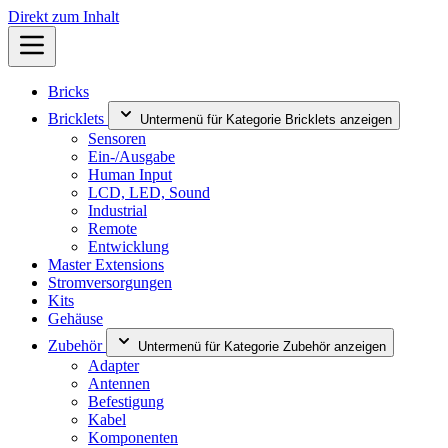
Direkt zum Inhalt
Bricks
Bricklets
Untermenü für Kategorie Bricklets anzeigen
Sensoren
Ein-/Ausgabe
Human Input
LCD, LED, Sound
Industrial
Remote
Entwicklung
Master Extensions
Stromversorgungen
Kits
Gehäuse
Zubehör
Untermenü für Kategorie Zubehör anzeigen
Adapter
Antennen
Befestigung
Kabel
Komponenten