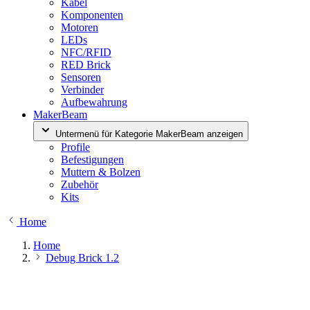
Kabel
Komponenten
Motoren
LEDs
NFC/RFID
RED Brick
Sensoren
Verbinder
Aufbewahrung
MakerBeam
Untermenü für Kategorie MakerBeam anzeigen
Profile
Befestigungen
Muttern & Bolzen
Zubehör
Kits
Home
Home
Debug Brick 1.2