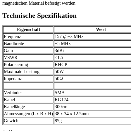
magnetischen Material befestigt werden.
Technische Spezifikation
Eigenschaft
Wert
Frequenz
1575,5±3 MHz
Bandbreite
±5 MHz
Gain
3dBi
VSWR
≤1,5
Polarisierung
RHCP
Maximale Leistung
50W
Impedanz
50Ω
Verbinder
SMA
Kabel
RG174
Kabellänge
300cm
Abmessungen (L x B x H)
38 x 34 x 12.5mm
Gewicht
85g