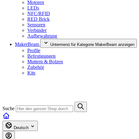
Motoren
LEDs
NFC/RFID
RED Brick
Sensoren
Verbinder
Aufbewahrung
MakerBeam
Untermenü für Kategorie MakerBeam anzeigen
Profile
Befestigungen
Muttern & Bolzen
Zubehör
Kits
Suche
Deutsch