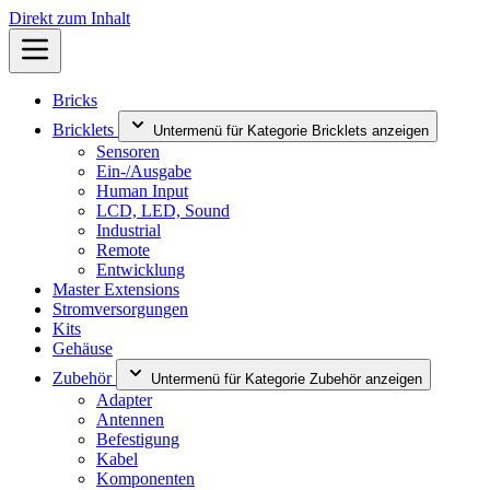
Direkt zum Inhalt
Bricks
Bricklets
Untermenü für Kategorie Bricklets anzeigen
Sensoren
Ein-/Ausgabe
Human Input
LCD, LED, Sound
Industrial
Remote
Entwicklung
Master Extensions
Stromversorgungen
Kits
Gehäuse
Zubehör
Untermenü für Kategorie Zubehör anzeigen
Adapter
Antennen
Befestigung
Kabel
Komponenten