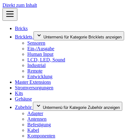
Direkt zum Inhalt
Bricks
Bricklets
Untermenü für Kategorie Bricklets anzeigen
Sensoren
Ein-/Ausgabe
Human Input
LCD, LED, Sound
Industrial
Remote
Entwicklung
Master Extensions
Stromversorgungen
Kits
Gehäuse
Zubehör
Untermenü für Kategorie Zubehör anzeigen
Adapter
Antennen
Befestigung
Kabel
Komponenten