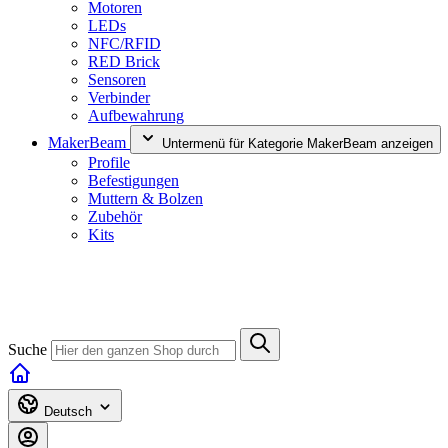
Motoren
LEDs
NFC/RFID
RED Brick
Sensoren
Verbinder
Aufbewahrung
MakerBeam
Untermenü für Kategorie MakerBeam anzeigen
Profile
Befestigungen
Muttern & Bolzen
Zubehör
Kits
Suche
Deutsch