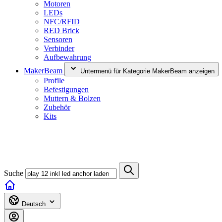
Motoren
LEDs
NFC/RFID
RED Brick
Sensoren
Verbinder
Aufbewahrung
MakerBeam
Untermenü für Kategorie MakerBeam anzeigen
Profile
Befestigungen
Muttern & Bolzen
Zubehör
Kits
Suche
Deutsch