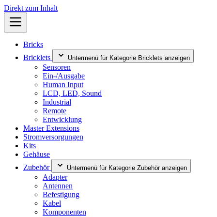
Direkt zum Inhalt
Bricks
Bricklets
Untermenü für Kategorie Bricklets anzeigen
Sensoren
Ein-/Ausgabe
Human Input
LCD, LED, Sound
Industrial
Remote
Entwicklung
Master Extensions
Stromversorgungen
Kits
Gehäuse
Zubehör
Untermenü für Kategorie Zubehör anzeigen
Adapter
Antennen
Befestigung
Kabel
Komponenten