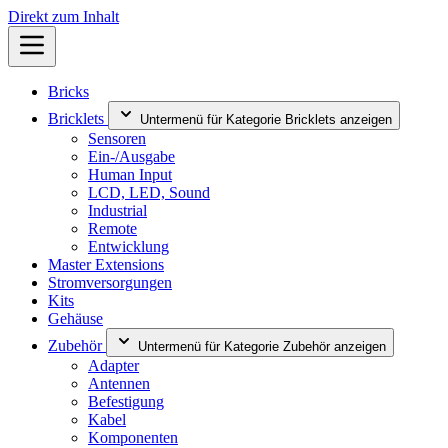
Direkt zum Inhalt
Bricks
Bricklets
Untermenü für Kategorie Bricklets anzeigen
Sensoren
Ein-/Ausgabe
Human Input
LCD, LED, Sound
Industrial
Remote
Entwicklung
Master Extensions
Stromversorgungen
Kits
Gehäuse
Zubehör
Untermenü für Kategorie Zubehör anzeigen
Adapter
Antennen
Befestigung
Kabel
Komponenten