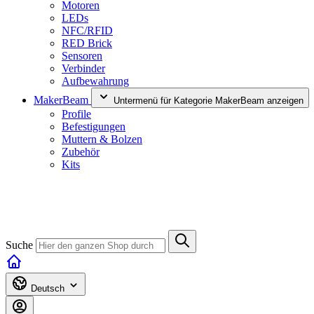
Motoren
LEDs
NFC/RFID
RED Brick
Sensoren
Verbinder
Aufbewahrung
MakerBeam
Untermenü für Kategorie MakerBeam anzeigen
Profile
Befestigungen
Muttern & Bolzen
Zubehör
Kits
Suche
Deutsch