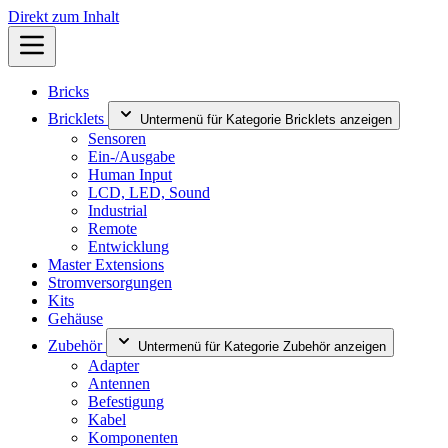
Direkt zum Inhalt
Bricks
Bricklets
Untermenü für Kategorie Bricklets anzeigen
Sensoren
Ein-/Ausgabe
Human Input
LCD, LED, Sound
Industrial
Remote
Entwicklung
Master Extensions
Stromversorgungen
Kits
Gehäuse
Zubehör
Untermenü für Kategorie Zubehör anzeigen
Adapter
Antennen
Befestigung
Kabel
Komponenten