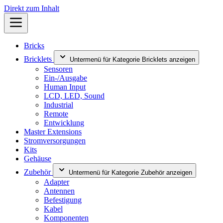
Direkt zum Inhalt
Bricks
Bricklets
Untermenü für Kategorie Bricklets anzeigen
Sensoren
Ein-/Ausgabe
Human Input
LCD, LED, Sound
Industrial
Remote
Entwicklung
Master Extensions
Stromversorgungen
Kits
Gehäuse
Zubehör
Untermenü für Kategorie Zubehör anzeigen
Adapter
Antennen
Befestigung
Kabel
Komponenten