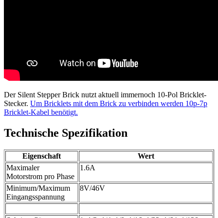
Der Silent Stepper Brick nutzt aktuell immernoch 10-Pol Bricklet-
Stecker.
Um Bricklets mit dem Brick zu verbinden werden 10p-7p
Bricklet-Kabel benötigt.
Technische Spezifikation
Eigenschaft
Wert
Maximaler
1.6A
Motorstrom pro Phase
Minimum/Maximum
8V/46V
Eingangsspannung