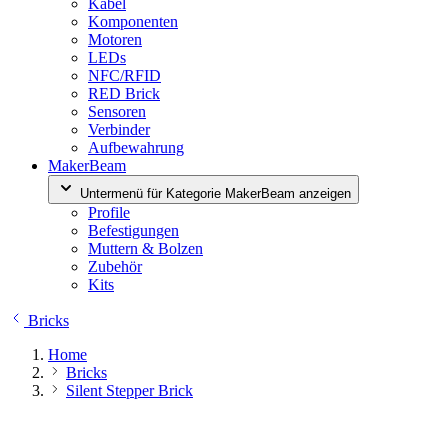
Kabel
Komponenten
Motoren
LEDs
NFC/RFID
RED Brick
Sensoren
Verbinder
Aufbewahrung
MakerBeam
Untermenü für Kategorie MakerBeam anzeigen
Profile
Befestigungen
Muttern & Bolzen
Zubehör
Kits
Bricks
Home
Bricks
Silent Stepper Brick