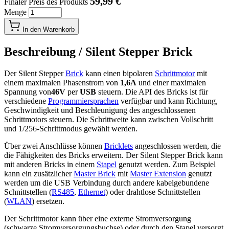
59,99 €
Finaler Preis des Produkts
Menge
In den Warenkorb
Beschreibung /
Silent Stepper Brick
Der Silent Stepper
Brick
kann einen bipolaren
Schrittmotor
mit
einem maximalen Phasenstrom von
1,6A
und einer maximalen
Spannung von
46V
per
USB
steuern. Die API des Bricks ist für
verschiedene
Programmiersprachen
verfügbar und kann Richtung,
Geschwindigkeit und Beschleunigung des angeschlossenen
Schrittmotors steuern. Die Schrittweite kann zwischen Vollschritt
und 1/256-Schrittmodus gewählt werden.
Über zwei Anschlüsse können
Bricklets
angeschlossen werden, die
die Fähigkeiten des Bricks erweitern. Der Silent Stepper Brick kann
mit anderen Bricks in einem
Stapel
genutzt werden. Zum Beispiel
kann ein zusätzlicher
Master Brick
mit
Master Extension
genutzt
werden um die USB Verbindung durch andere kabelgebundene
Schnittstellen (
RS485
,
Ethernet
) oder drahtlose Schnittstellen
(
WLAN
) ersetzen.
Der Schrittmotor kann über eine externe Stromversorgung
(schwarze Stromversorgungsbuchse) oder durch den Stapel versorgt