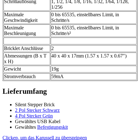
Schrittauflösung
1, 1/2, 1/4, 1/8, 1/16, 1/32, 1/64, 1/128,
1/256
Maximale
0 bis 65535, einstellbares Limit, in
Geschwindigkeit
Schritte/s
Maximale
0 bis 65535, einstellbares Limit, in
Beschleunigung
Schritte/s²
Bricklet Anschlüsse
2
Abmessungen (B x T
40 x 40 x 17mm (1.57 x 1.57 x 0.67")
x H)
Gewicht
19g
Stromverbrauch
59mA
Lieferumfang
Silent Stepper Brick
2 Pol Stecker Schwarz
4 Pol Stecker Grün
Gewähltes USB Kabel
Gewähltes
Befestigungskit
Clicken, um das Karussell zu überspringen