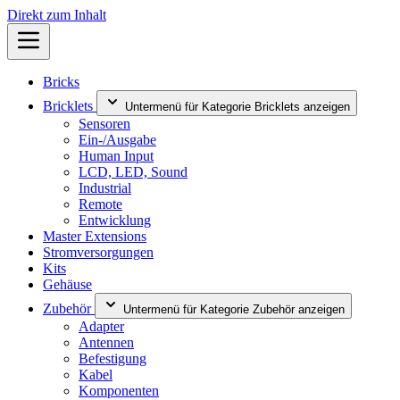
Direkt zum Inhalt
Bricks
Bricklets
Untermenü für Kategorie Bricklets anzeigen
Sensoren
Ein-/Ausgabe
Human Input
LCD, LED, Sound
Industrial
Remote
Entwicklung
Master Extensions
Stromversorgungen
Kits
Gehäuse
Zubehör
Untermenü für Kategorie Zubehör anzeigen
Adapter
Antennen
Befestigung
Kabel
Komponenten