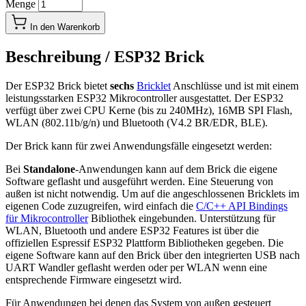
Menge
In den Warenkorb
Beschreibung /
ESP32 Brick
Der ESP32 Brick bietet
sechs
Bricklet
Anschlüsse und ist mit einem
leistungsstarken ESP32 Mikrocontroller ausgestattet. Der ESP32
verfügt über zwei CPU Kerne (bis zu 240MHz), 16MB SPI Flash,
WLAN (802.11b/g/n) und Bluetooth (V4.2 BR/EDR, BLE).
Der Brick kann für zwei Anwendungsfälle eingesetzt werden:
Bei
Standalone
-Anwendungen kann auf dem Brick die eigene
Software geflasht und ausgeführt werden. Eine Steuerung von
außen ist nicht notwendig. Um auf die angeschlossenen Bricklets im
eigenen Code zuzugreifen, wird einfach die
C/C++ API Bindings
für Mikrocontroller
Bibliothek eingebunden. Unterstützung für
WLAN, Bluetooth und andere ESP32 Features ist über die
offiziellen Espressif ESP32 Plattform Bibliotheken gegeben. Die
eigene Software kann auf den Brick über den integrierten USB nach
UART Wandler geflasht werden oder per WLAN wenn eine
entsprechende Firmware eingesetzt wird.
Für Anwendungen bei denen das System von außen gesteuert