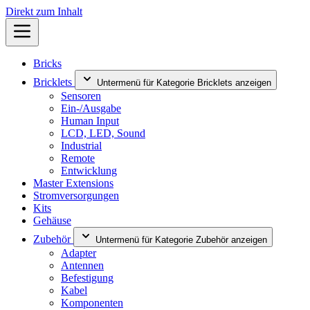
Direkt zum Inhalt
Bricks
Bricklets
Untermenü für Kategorie Bricklets anzeigen
Sensoren
Ein-/Ausgabe
Human Input
LCD, LED, Sound
Industrial
Remote
Entwicklung
Master Extensions
Stromversorgungen
Kits
Gehäuse
Zubehör
Untermenü für Kategorie Zubehör anzeigen
Adapter
Antennen
Befestigung
Kabel
Komponenten