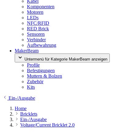
Kabel
Komponenten
Motoren
LEDs
NFC/RFID
RED Brick
Sensoren
Verbinder
Aufbewahrung
MakerBeam
Untermenü für Kategorie MakerBeam anzeigen
Profile
Befestigungen
Muttern & Bolzen
Zubehör
Kits
Ein-/Ausgabe
Home
Bricklets
Ein-/Ausgabe
Voltage/Current Bricklet 2.0