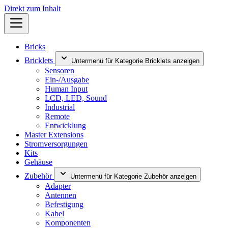
Direkt zum Inhalt
Bricks
Bricklets
Untermenü für Kategorie Bricklets anzeigen
Sensoren
Ein-/Ausgabe
Human Input
LCD, LED, Sound
Industrial
Remote
Entwicklung
Master Extensions
Stromversorgungen
Kits
Gehäuse
Zubehör
Untermenü für Kategorie Zubehör anzeigen
Adapter
Antennen
Befestigung
Kabel
Komponenten