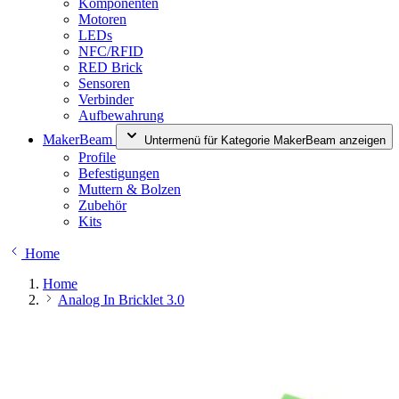
Komponenten
Motoren
LEDs
NFC/RFID
RED Brick
Sensoren
Verbinder
Aufbewahrung
MakerBeam
Untermenü für Kategorie MakerBeam anzeigen
Profile
Befestigungen
Muttern & Bolzen
Zubehör
Kits
Home
Home
Analog In Bricklet 3.0