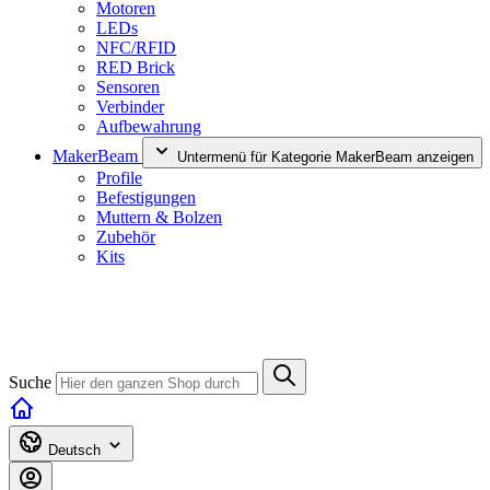
Motoren
LEDs
NFC/RFID
RED Brick
Sensoren
Verbinder
Aufbewahrung
MakerBeam
Untermenü für Kategorie MakerBeam anzeigen
Profile
Befestigungen
Muttern & Bolzen
Zubehör
Kits
Suche
Deutsch