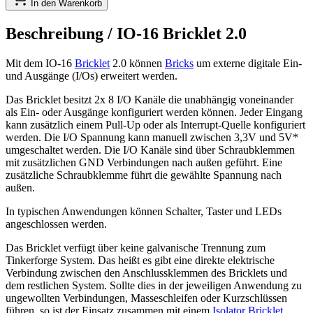
In den Warenkorb
Beschreibung /
IO-16 Bricklet 2.0
Mit dem IO-16
Bricklet
2.0 können
Bricks
um externe digitale Ein-
und Ausgänge (I/Os) erweitert werden.
Das Bricklet besitzt 2x 8 I/O Kanäle die unabhängig voneinander
als Ein- oder Ausgänge konfiguriert werden können. Jeder Eingang
kann zusätzlich einem Pull-Up oder als Interrupt-Quelle konfiguriert
werden. Die I/O Spannung kann manuell zwischen 3,3V und 5V*
umgeschaltet werden. Die I/O Kanäle sind über Schraubklemmen
mit zusätzlichen GND Verbindungen nach außen geführt. Eine
zusätzliche Schraubklemme führt die gewählte Spannung nach
außen.
In typischen Anwendungen können Schalter, Taster und LEDs
angeschlossen werden.
Das Bricklet verfügt über keine galvanische Trennung zum
Tinkerforge System. Das heißt es gibt eine direkte elektrische
Verbindung zwischen den Anschlussklemmen des Bricklets und
dem restlichen System. Sollte dies in der jeweiligen Anwendung zu
ungewollten Verbindungen, Masseschleifen oder Kurzschlüssen
führen, so ist der Einsatz zusammen mit einem
Isolator Bricklet