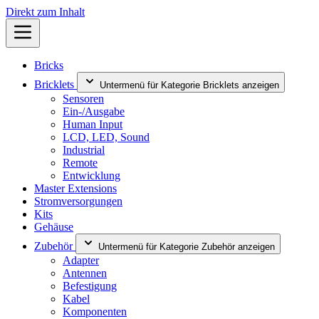
Direkt zum Inhalt
Bricks
Bricklets
Untermenü für Kategorie Bricklets anzeigen
Sensoren
Ein-/Ausgabe
Human Input
LCD, LED, Sound
Industrial
Remote
Entwicklung
Master Extensions
Stromversorgungen
Kits
Gehäuse
Zubehör
Untermenü für Kategorie Zubehör anzeigen
Adapter
Antennen
Befestigung
Kabel
Komponenten