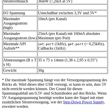
Stromverbrauch
36mW (7,2mA at 5V)
I/O Spannung
Umschaltbar zwischen 3,3V und 5V*
Maximaler
10mA (pro Kanal)
Ausgangsstrom
(high)
Maximaler
25mA (pro Kanal) mit 160mA absolutes
Ausgangsstrom (low)
Maximum (pro Port)
Maximale API
(1kHz),
(> 0,25kHz),
set-port
get-port
Aufrufe**
Callbacks (1kHz)
Abmessungen (B x T
35 x 75 x 14mm (1,38 x 2,95 x 0,55")
x H)
Gewicht
30g
* Die maximale Spannung hängt von der Versorgungsspannung des
Bricks ab. Wird dieses über USB versorgt, so kann es sein, dass 5V
nicht erreicht werden können. Der Grund für diesen
Spannungsabfall um 0,5V sind Schutzdioden auf den Bricks. Wenn
5V Ausgangsspannung benötigt werden kann der Stapel mit einer
zusätzlichen Stromversorgung, wie der
Step-Down Power Supply
,
erweitert werden.