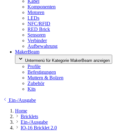
Kabel
Komponenten
Motoren
LEDs
NFC/RFID
RED Brick
Sensoren
Verbinder
Aufbewahrung
MakerBeam
Untermenü für Kategorie MakerBeam anzeigen
Profile
Befestigungen
Muttern & Bolzen
Zubehör
Kits
Ein-/Ausgabe
Home
Bricklets
Ein-/Ausgabe
IO-16 Bricklet 2.0