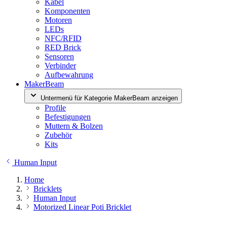
Kabel
Komponenten
Motoren
LEDs
NFC/RFID
RED Brick
Sensoren
Verbinder
Aufbewahrung
MakerBeam
Untermenü für Kategorie MakerBeam anzeigen
Profile
Befestigungen
Muttern & Bolzen
Zubehör
Kits
Human Input
Home
Bricklets
Human Input
Motorized Linear Poti Bricklet