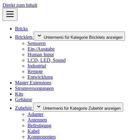
Direkt zum Inhalt
Bricks
Bricklets
Untermenü für Kategorie Bricklets anzeigen
Sensoren
Ein-/Ausgabe
Human Input
LCD, LED, Sound
Industrial
Remote
Entwicklung
Master Extensions
Stromversorgungen
Kits
Gehäuse
Zubehör
Untermenü für Kategorie Zubehör anzeigen
Adapter
Antennen
Befestigung
Kabel
Komponenten