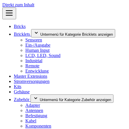
Direkt zum Inhalt
Bricks
Bricklets
Untermenü für Kategorie Bricklets anzeigen
Sensoren
Ein-/Ausgabe
Human Input
LCD, LED, Sound
Industrial
Remote
Entwicklung
Master Extensions
Stromversorgungen
Kits
Gehäuse
Zubehör
Untermenü für Kategorie Zubehör anzeigen
Adapter
Antennen
Befestigung
Kabel
Komponenten