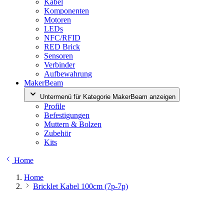
Kabel
Komponenten
Motoren
LEDs
NFC/RFID
RED Brick
Sensoren
Verbinder
Aufbewahrung
MakerBeam
Untermenü für Kategorie MakerBeam anzeigen
Profile
Befestigungen
Muttern & Bolzen
Zubehör
Kits
Home
Home
Bricklet Kabel 100cm (7p-7p)