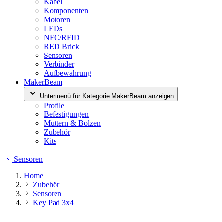
Kabel
Komponenten
Motoren
LEDs
NFC/RFID
RED Brick
Sensoren
Verbinder
Aufbewahrung
MakerBeam
Untermenü für Kategorie MakerBeam anzeigen
Profile
Befestigungen
Muttern & Bolzen
Zubehör
Kits
Sensoren
Home
Zubehör
Sensoren
Key Pad 3x4