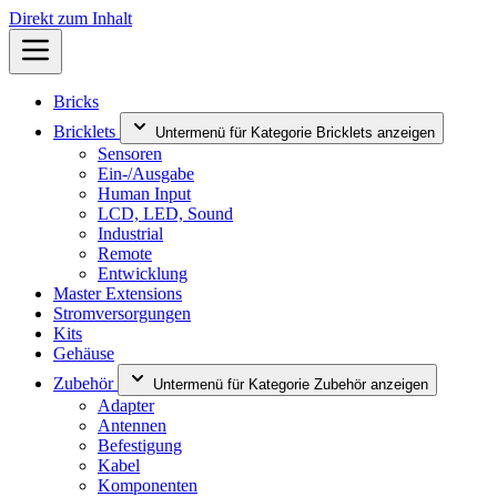
Direkt zum Inhalt
Bricks
Bricklets
Untermenü für Kategorie Bricklets anzeigen
Sensoren
Ein-/Ausgabe
Human Input
LCD, LED, Sound
Industrial
Remote
Entwicklung
Master Extensions
Stromversorgungen
Kits
Gehäuse
Zubehör
Untermenü für Kategorie Zubehör anzeigen
Adapter
Antennen
Befestigung
Kabel
Komponenten