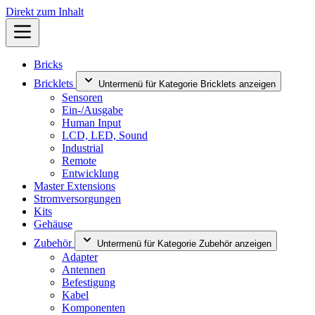
Direkt zum Inhalt
Bricks
Bricklets
Untermenü für Kategorie Bricklets anzeigen
Sensoren
Ein-/Ausgabe
Human Input
LCD, LED, Sound
Industrial
Remote
Entwicklung
Master Extensions
Stromversorgungen
Kits
Gehäuse
Zubehör
Untermenü für Kategorie Zubehör anzeigen
Adapter
Antennen
Befestigung
Kabel
Komponenten