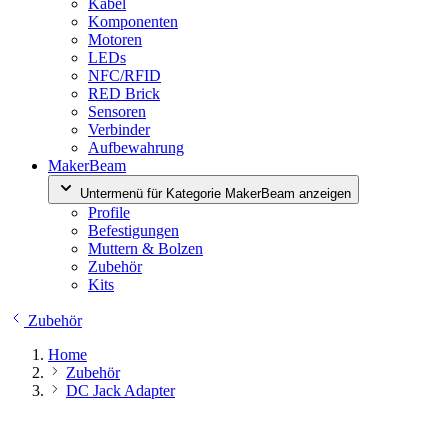
Kabel
Komponenten
Motoren
LEDs
NFC/RFID
RED Brick
Sensoren
Verbinder
Aufbewahrung
MakerBeam
Untermenü für Kategorie MakerBeam anzeigen
Profile
Befestigungen
Muttern & Bolzen
Zubehör
Kits
Zubehör
Home
Zubehör
DC Jack Adapter