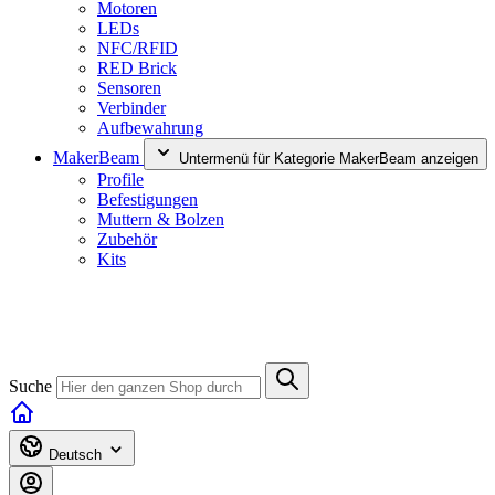
Motoren
LEDs
NFC/RFID
RED Brick
Sensoren
Verbinder
Aufbewahrung
MakerBeam
Untermenü für Kategorie MakerBeam anzeigen
Profile
Befestigungen
Muttern & Bolzen
Zubehör
Kits
Suche
Deutsch