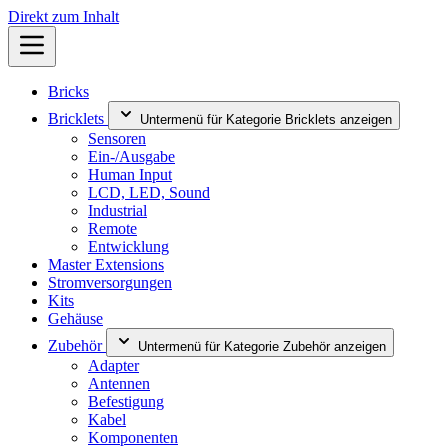
Direkt zum Inhalt
Bricks
Bricklets
Untermenü für Kategorie Bricklets anzeigen
Sensoren
Ein-/Ausgabe
Human Input
LCD, LED, Sound
Industrial
Remote
Entwicklung
Master Extensions
Stromversorgungen
Kits
Gehäuse
Zubehör
Untermenü für Kategorie Zubehör anzeigen
Adapter
Antennen
Befestigung
Kabel
Komponenten