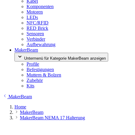
Kabel
Komponenten
Motoren
LEDs
NFC/RFID
RED Brick
Sensoren
Verbinder
Aufbewahrung
MakerBeam
Untermenü für Kategorie MakerBeam anzeigen
Profile
Befestigungen
Muttern & Bolzen
Zubehör
Kits
MakerBeam
Home
MakerBeam
MakerBeam NEMA 17 Halterung