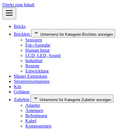
Direkt zum Inhalt
Bricks
Bricklets
Untermenü für Kategorie Bricklets anzeigen
Sensoren
Ein-/Ausgabe
Human Input
LCD, LED, Sound
Industrial
Remote
Entwicklung
Master Extensions
Stromversorgungen
Kits
Gehäuse
Zubehör
Untermenü für Kategorie Zubehör anzeigen
Adapter
Antennen
Befestigung
Kabel
Komponenten