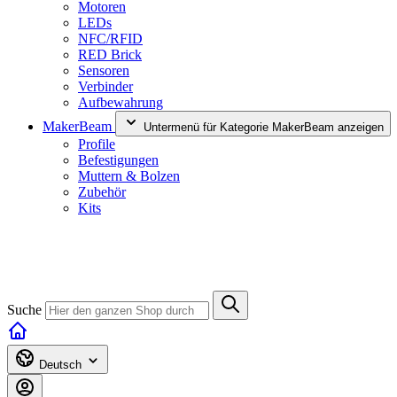
Motoren
LEDs
NFC/RFID
RED Brick
Sensoren
Verbinder
Aufbewahrung
MakerBeam
Untermenü für Kategorie MakerBeam anzeigen
Profile
Befestigungen
Muttern & Bolzen
Zubehör
Kits
Suche
Deutsch