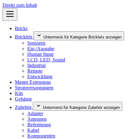
Direkt zum Inhalt
Bricks
Bricklets
Untermenü für Kategorie Bricklets anzeigen
Sensoren
Ein-/Ausgabe
Human Input
LCD, LED, Sound
Industrial
Remote
Entwicklung
Master Extensions
Stromversorgungen
Kits
Gehäuse
Zubehör
Untermenü für Kategorie Zubehör anzeigen
Adapter
Antennen
Befestigung
Kabel
Komponenten