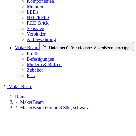
Komponenten
Motoren
LEDs
NFC/RFID
RED Brick
Sensoren
Verbinder
Aufbewahrung
MakerBeam
Untermenü für Kategorie MakerBeam anzeigen
Profile
Befestigungen
Muttern & Bolzen
Zubehör
Kits
MakerBeam
Home
MakerBeam
MakerBeam 60mm, 8 Stk., schwarz