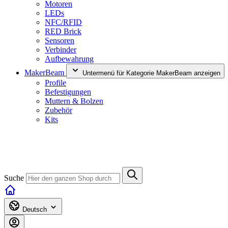
Motoren
LEDs
NFC/RFID
RED Brick
Sensoren
Verbinder
Aufbewahrung
MakerBeam
Untermenü für Kategorie MakerBeam anzeigen
Profile
Befestigungen
Muttern & Bolzen
Zubehör
Kits
Suche
Deutsch