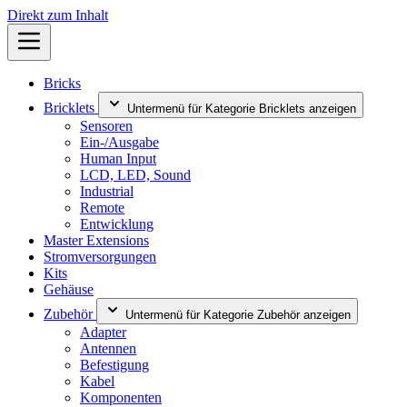
Direkt zum Inhalt
Bricks
Bricklets
Untermenü für Kategorie Bricklets anzeigen
Sensoren
Ein-/Ausgabe
Human Input
LCD, LED, Sound
Industrial
Remote
Entwicklung
Master Extensions
Stromversorgungen
Kits
Gehäuse
Zubehör
Untermenü für Kategorie Zubehör anzeigen
Adapter
Antennen
Befestigung
Kabel
Komponenten