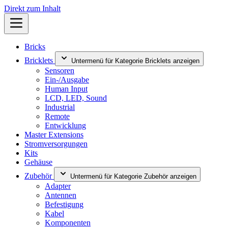
Direkt zum Inhalt
Bricks
Bricklets
Untermenü für Kategorie Bricklets anzeigen
Sensoren
Ein-/Ausgabe
Human Input
LCD, LED, Sound
Industrial
Remote
Entwicklung
Master Extensions
Stromversorgungen
Kits
Gehäuse
Zubehör
Untermenü für Kategorie Zubehör anzeigen
Adapter
Antennen
Befestigung
Kabel
Komponenten