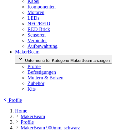
Kabel
Komponenten
Motoren
LEDs
NFC/RFID
RED Brick
Sensoren
Verbinder
Aufbewahrung
MakerBeam
Untermenü für Kategorie MakerBeam anzeigen
Profile
Befestigungen
Muttern & Bolzen
Zubehör
Kits
Profile
Home
MakerBeam
Profile
MakerBeam 900mm, schwarz