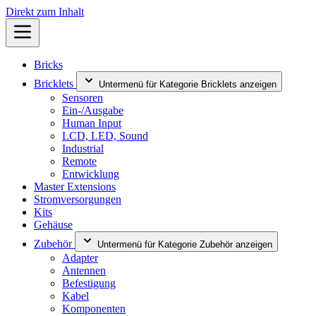
Direkt zum Inhalt
Bricks
Bricklets
Untermenü für Kategorie Bricklets anzeigen
Sensoren
Ein-/Ausgabe
Human Input
LCD, LED, Sound
Industrial
Remote
Entwicklung
Master Extensions
Stromversorgungen
Kits
Gehäuse
Zubehör
Untermenü für Kategorie Zubehör anzeigen
Adapter
Antennen
Befestigung
Kabel
Komponenten