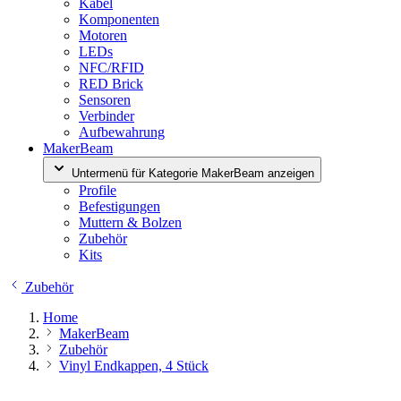
Kabel
Komponenten
Motoren
LEDs
NFC/RFID
RED Brick
Sensoren
Verbinder
Aufbewahrung
MakerBeam
Untermenü für Kategorie MakerBeam anzeigen
Profile
Befestigungen
Muttern & Bolzen
Zubehör
Kits
Zubehör
Home
MakerBeam
Zubehör
Vinyl Endkappen, 4 Stück