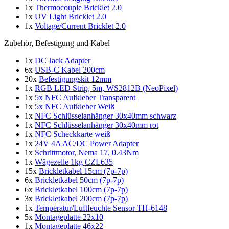
1x
Thermocouple Bricklet 2.0
1x
UV Light Bricklet 2.0
1x
Voltage/Current Bricklet 2.0
Zubehör, Befestigung und Kabel
1x
DC Jack Adapter
6x
USB-C Kabel 200cm
20x
Befestigungskit 12mm
1x
RGB LED Strip, 5m, WS2812B (NeoPixel)
1x
5x NFC Aufkleber Transparent
1x
5x NFC Aufkleber Weiß
1x
NFC Schlüsselanhänger 30x40mm schwarz
1x
NFC Schlüsselanhänger 30x40mm rot
1x
NFC Scheckkarte weiß
1x
24V 4A AC/DC Power Adapter
1x
Schrittmotor, Nema 17, 0.43Nm
1x
Wägezelle 1kg CZL635
15x
Brickletkabel 15cm (7p-7p)
6x
Brickletkabel 50cm (7p-7p)
6x
Brickletkabel 100cm (7p-7p)
3x
Brickletkabel 200cm (7p-7p)
1x
Temperatur/Luftfeuchte Sensor TH-6148
5x
Montageplatte 22x10
1x
Montageplatte 46x22