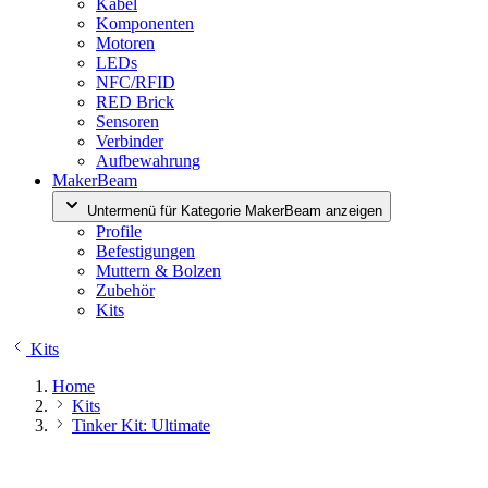
Kabel
Komponenten
Motoren
LEDs
NFC/RFID
RED Brick
Sensoren
Verbinder
Aufbewahrung
MakerBeam
Untermenü für Kategorie MakerBeam anzeigen
Profile
Befestigungen
Muttern & Bolzen
Zubehör
Kits
Kits
Home
Kits
Tinker Kit: Ultimate