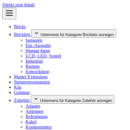
Direkt zum Inhalt
Bricks
Bricklets
Untermenü für Kategorie Bricklets anzeigen
Sensoren
Ein-/Ausgabe
Human Input
LCD, LED, Sound
Industrial
Remote
Entwicklung
Master Extensions
Stromversorgungen
Kits
Gehäuse
Zubehör
Untermenü für Kategorie Zubehör anzeigen
Adapter
Antennen
Befestigung
Kabel
Komponenten