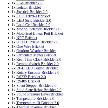
1x
IO-4 Bricklet 2.0
1x
Isolator Bricklet
1x
Joystick Bricklet 2.0
1x
LCD 128x64 Bricklet
1x
LED Strip Bricklet 2.0
1x
Load Cell Bricklet 2.0
1x
Motion Detector Bricklet 2.0
1x
Motorized Linear Poti Bricklet
1x
NFC Bricklet
1x
OLED 128x64 Bricklet 2.0
1x
One Wire Bricklet
1x
Outdoor Weather Bricklet
1x
Particulate Matter Bricklet
1x
Real-Time Clock Bricklet 2.0
1x
Remote Switch Bricklet 2.0
2x
RGB LED Button Bricklet
1x
Rotary Encoder Bricklet 2.0
1x
RS232 Bricklet 2.0
1x
RS485 Bricklet
1x
Silent Stepper Bricklet 2.0
1x
Solid State Relay Bricklet 2.0
1x
Sound Pressure Level Bricklet
1x
Temperature Bricklet 2.0
1x
Temperature IR Bricklet 2.0
1x
Thermal Imaging Bricklet