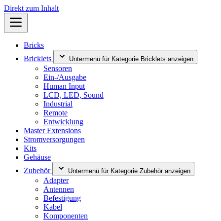
Direkt zum Inhalt
Bricks
Bricklets
Untermenü für Kategorie Bricklets anzeigen
Sensoren
Ein-/Ausgabe
Human Input
LCD, LED, Sound
Industrial
Remote
Entwicklung
Master Extensions
Stromversorgungen
Kits
Gehäuse
Zubehör
Untermenü für Kategorie Zubehör anzeigen
Adapter
Antennen
Befestigung
Kabel
Komponenten