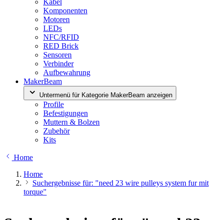
Kabel
Komponenten
Motoren
LEDs
NFC/RFID
RED Brick
Sensoren
Verbinder
Aufbewahrung
MakerBeam
Untermenü für Kategorie MakerBeam anzeigen
Profile
Befestigungen
Muttern & Bolzen
Zubehör
Kits
Home
Home
Suchergebnisse für: "need 23 wire pulleys system fur mit
torque"