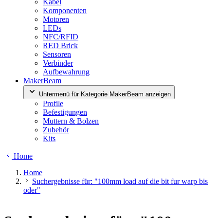
Kabel
Komponenten
Motoren
LEDs
NFC/RFID
RED Brick
Sensoren
Verbinder
Aufbewahrung
MakerBeam
Untermenü für Kategorie MakerBeam anzeigen
Profile
Befestigungen
Muttern & Bolzen
Zubehör
Kits
Home
Home
Suchergebnisse für: "100mm load auf die bit fur warp bis
oder"