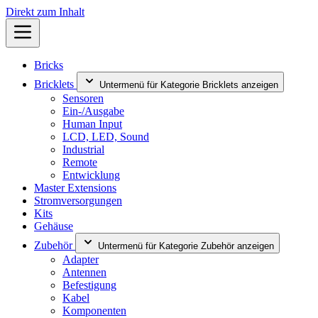
Direkt zum Inhalt
Bricks
Bricklets
Untermenü für Kategorie Bricklets anzeigen
Sensoren
Ein-/Ausgabe
Human Input
LCD, LED, Sound
Industrial
Remote
Entwicklung
Master Extensions
Stromversorgungen
Kits
Gehäuse
Zubehör
Untermenü für Kategorie Zubehör anzeigen
Adapter
Antennen
Befestigung
Kabel
Komponenten