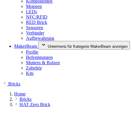
Komponenten
Motoren
LEDs
NFC/RFID
RED Brick
Sensoren
Verbinder
Aufbewahrung
MakerBeam
Untermenü für Kategorie MakerBeam anzeigen
Profile
Befestigungen
Muttern & Bolzen
Zubehör
Kits
Bricks
Home
Bricks
HAT Zero Brick