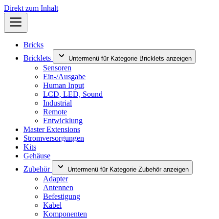
Direkt zum Inhalt
Bricks
Bricklets
Untermenü für Kategorie Bricklets anzeigen
Sensoren
Ein-/Ausgabe
Human Input
LCD, LED, Sound
Industrial
Remote
Entwicklung
Master Extensions
Stromversorgungen
Kits
Gehäuse
Zubehör
Untermenü für Kategorie Zubehör anzeigen
Adapter
Antennen
Befestigung
Kabel
Komponenten