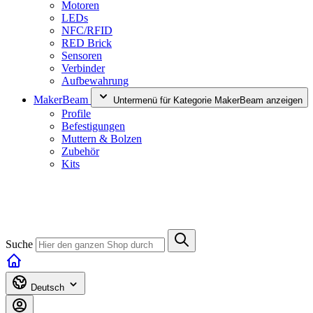
Motoren
LEDs
NFC/RFID
RED Brick
Sensoren
Verbinder
Aufbewahrung
MakerBeam
Untermenü für Kategorie MakerBeam anzeigen
Profile
Befestigungen
Muttern & Bolzen
Zubehör
Kits
Suche
Deutsch