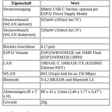
Eigenschaft
Wert
Stromversorgung
Mittels USB-C Stecker, optional per
ESP32 Power Supply Modul
Stromverbrauch
925mW (185mA bei 5V)
(WLAN aktiviert)
Stromverbrauch
520mW (104mA bei 5V)
(WLAN deaktiviert)
Bricklet-Anschlüsse
6 (7-pol)
ESP32 Variante
ESP32WROOM32E mit 16MB Flash
(ESP32WRM32E128PH)
LAN
10BASE-T, 100BASE-TX (KSZ8091
Ethernet PHY)
WLAN
802.11b/g/n (mit bis zu 150 Mbps)
Bluetooth
V4.2 BR/EDR und Bluetooth LE
Abmessungen (B x T
88 x 45 x 12mm (3,46 x 1,77 x 0,47")
x H)
Gewicht
20g