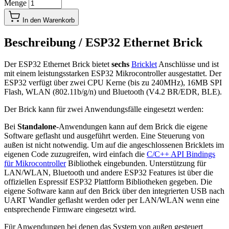
Menge
In den Warenkorb
Beschreibung /
ESP32 Ethernet Brick
Der ESP32 Ethernet Brick bietet
sechs
Bricklet
Anschlüsse und ist
mit einem leistungsstarken ESP32 Mikrocontroller ausgestattet. Der
ESP32 verfügt über zwei CPU Kerne (bis zu 240MHz), 16MB SPI
Flash, WLAN (802.11b/g/n) und Bluetooth (V4.2 BR/EDR, BLE).
Der Brick kann für zwei Anwendungsfälle eingesetzt werden:
Bei
Standalone
-Anwendungen kann auf dem Brick die eigene
Software geflasht und ausgeführt werden. Eine Steuerung von
außen ist nicht notwendig. Um auf die angeschlossenen Bricklets im
eigenen Code zuzugreifen, wird einfach die
C/C++ API Bindings
für Mikrocontroller
Bibliothek eingebunden. Unterstützung für
LAN/WLAN, Bluetooth und andere ESP32 Features ist über die
offiziellen Espressif ESP32 Plattform Bibliotheken gegeben. Die
eigene Software kann auf den Brick über den integrierten USB nach
UART Wandler geflasht werden oder per LAN/WLAN wenn eine
entsprechende Firmware eingesetzt wird.
Für Anwendungen bei denen das System von außen gesteuert