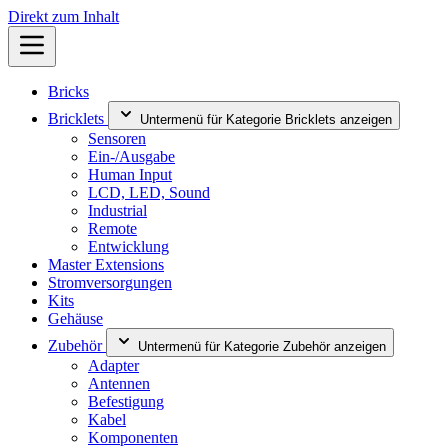
Direkt zum Inhalt
Bricks
Bricklets
Untermenü für Kategorie Bricklets anzeigen
Sensoren
Ein-/Ausgabe
Human Input
LCD, LED, Sound
Industrial
Remote
Entwicklung
Master Extensions
Stromversorgungen
Kits
Gehäuse
Zubehör
Untermenü für Kategorie Zubehör anzeigen
Adapter
Antennen
Befestigung
Kabel
Komponenten