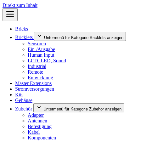
Direkt zum Inhalt
Bricks
Bricklets
Untermenü für Kategorie Bricklets anzeigen
Sensoren
Ein-/Ausgabe
Human Input
LCD, LED, Sound
Industrial
Remote
Entwicklung
Master Extensions
Stromversorgungen
Kits
Gehäuse
Zubehör
Untermenü für Kategorie Zubehör anzeigen
Adapter
Antennen
Befestigung
Kabel
Komponenten