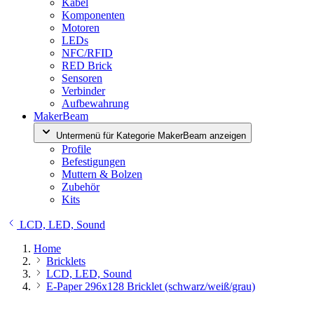
Kabel
Komponenten
Motoren
LEDs
NFC/RFID
RED Brick
Sensoren
Verbinder
Aufbewahrung
MakerBeam
Untermenü für Kategorie MakerBeam anzeigen
Profile
Befestigungen
Muttern & Bolzen
Zubehör
Kits
LCD, LED, Sound
Home
Bricklets
LCD, LED, Sound
E-Paper 296x128 Bricklet (schwarz/weiß/grau)