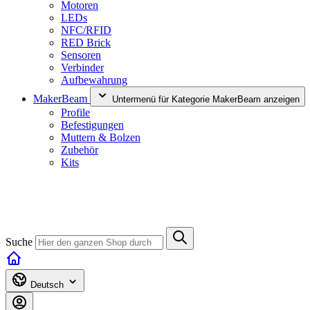
Motoren
LEDs
NFC/RFID
RED Brick
Sensoren
Verbinder
Aufbewahrung
MakerBeam
Untermenü für Kategorie MakerBeam anzeigen
Profile
Befestigungen
Muttern & Bolzen
Zubehör
Kits
Suche
Deutsch