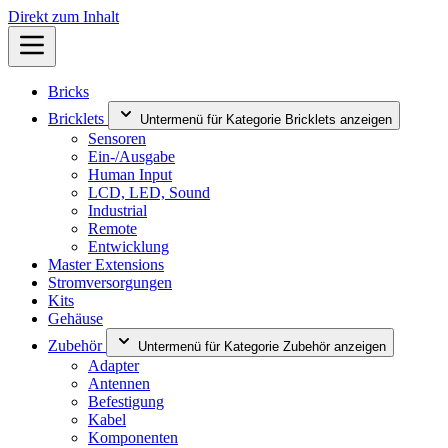
Direkt zum Inhalt
Bricks
Bricklets
Untermenü für Kategorie Bricklets anzeigen
Sensoren
Ein-/Ausgabe
Human Input
LCD, LED, Sound
Industrial
Remote
Entwicklung
Master Extensions
Stromversorgungen
Kits
Gehäuse
Zubehör
Untermenü für Kategorie Zubehör anzeigen
Adapter
Antennen
Befestigung
Kabel
Komponenten