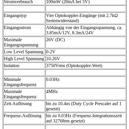
Stromverbrauch
100mW (20mA bei 5V)
Eingangstyp
Vier Optokoppler-Eingänge (mit 2.7kΩ
Serienwiderstand)
Eingangsstrom
Abhängig von der Eingangsspannung, ca.
3.85mA/12V, 8.3mA/24V
Maximale
26V (DC)
Eingangsspannung
Low Level Spannung
0-2V
High Level Spannung
10-26V
Isolation
3750Vrms (Optokoppler-Wert)
Minimale
0.03Hz
Eingangsfrequenz
Maximale
4MHz
Eingangsfrequenz
Zeit-Auflösung
bis zu 10.4ns (Duty Cycle Prescaler auf 1
gesetzt)
Frequenz-Auflösung
bis zu 0.03Hz (Frequenz-Integrationsszeit
auf 32768ms gesetzt)