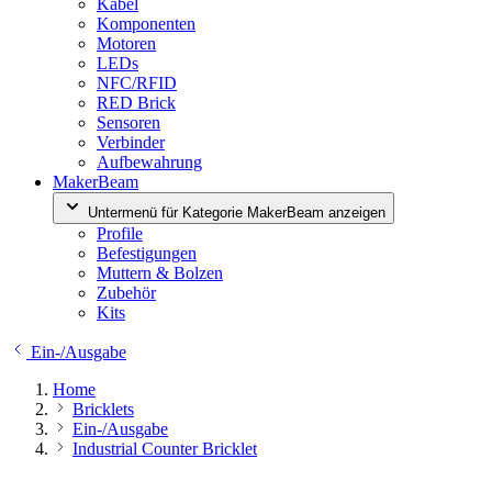
Kabel
Komponenten
Motoren
LEDs
NFC/RFID
RED Brick
Sensoren
Verbinder
Aufbewahrung
MakerBeam
Untermenü für Kategorie MakerBeam anzeigen
Profile
Befestigungen
Muttern & Bolzen
Zubehör
Kits
Ein-/Ausgabe
Home
Bricklets
Ein-/Ausgabe
Industrial Counter Bricklet