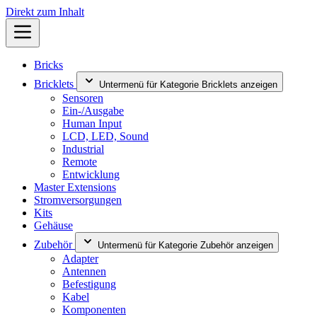
Direkt zum Inhalt
Bricks
Bricklets
Untermenü für Kategorie Bricklets anzeigen
Sensoren
Ein-/Ausgabe
Human Input
LCD, LED, Sound
Industrial
Remote
Entwicklung
Master Extensions
Stromversorgungen
Kits
Gehäuse
Zubehör
Untermenü für Kategorie Zubehör anzeigen
Adapter
Antennen
Befestigung
Kabel
Komponenten