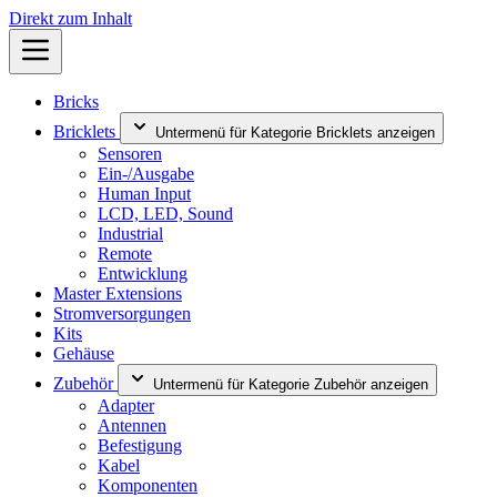
Direkt zum Inhalt
Bricks
Bricklets
Untermenü für Kategorie Bricklets anzeigen
Sensoren
Ein-/Ausgabe
Human Input
LCD, LED, Sound
Industrial
Remote
Entwicklung
Master Extensions
Stromversorgungen
Kits
Gehäuse
Zubehör
Untermenü für Kategorie Zubehör anzeigen
Adapter
Antennen
Befestigung
Kabel
Komponenten