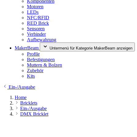
Komponenten
Motoren
LEDs
NFC/RFID
RED Brick
Sensoren
Verbinder
Aufbewahrung
MakerBeam
Untermenü für Kategorie MakerBeam anzeigen
Profile
Befestigungen
Muttern & Bolzen
Zubehör
Kits
Ein-/Ausgabe
Home
Bricklets
Ein-/Ausgabe
DMX Bricklet