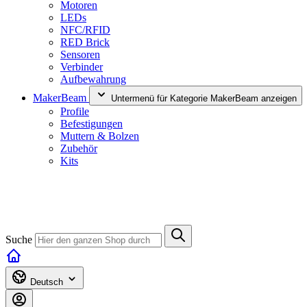
Motoren
LEDs
NFC/RFID
RED Brick
Sensoren
Verbinder
Aufbewahrung
MakerBeam
Untermenü für Kategorie MakerBeam anzeigen
Profile
Befestigungen
Muttern & Bolzen
Zubehör
Kits
Suche
Deutsch