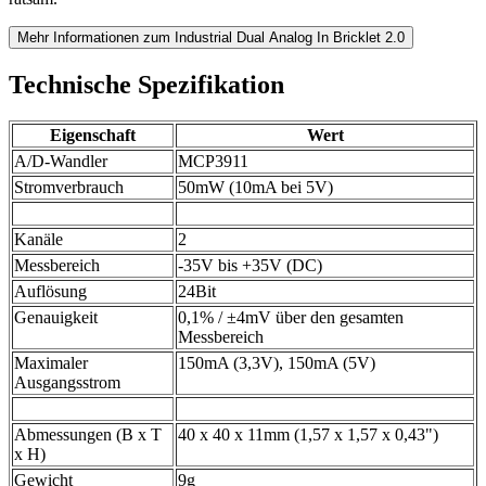
Mehr Informationen zum Industrial Dual Analog In Bricklet 2.0
Technische Spezifikation
Eigenschaft
Wert
A/D-Wandler
MCP3911
Stromverbrauch
50mW (10mA bei 5V)
Kanäle
2
Messbereich
-35V bis +35V (DC)
Auflösung
24Bit
Genauigkeit
0,1% / ±4mV über den gesamten
Messbereich
Maximaler
150mA (3,3V), 150mA (5V)
Ausgangsstrom
Abmessungen (B x T
40 x 40 x 11mm (1,57 x 1,57 x 0,43")
x H)
Gewicht
9g