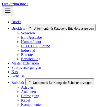
Direkt zum Inhalt
Bricks
Bricklets
Untermenü für Kategorie Bricklets anzeigen
Sensoren
Ein-/Ausgabe
Human Input
LCD, LED, Sound
Industrial
Remote
Entwicklung
Master Extensions
Stromversorgungen
Kits
Gehäuse
Zubehör
Untermenü für Kategorie Zubehör anzeigen
Adapter
Antennen
Befestigung
Kabel
Komponenten