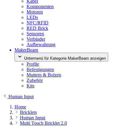
Kabel
Komponenten
Motoren
LEDs
NFC/RFID
RED Brick
Sensoren
Verbinder
Aufbewahrung
MakerBeam
Untermenü für Kategorie MakerBeam anzeigen
Profile
Befestigungen
Muttern & Bolzen
Zubehör
Kits
Human Input
Home
Bricklets
Human Input
Multi Touch Bricklet 2.0