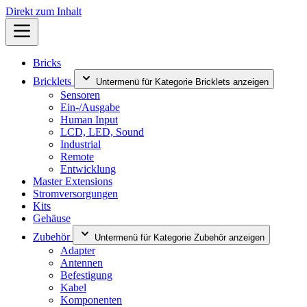
Direkt zum Inhalt
Bricks
Bricklets
Untermenü für Kategorie Bricklets anzeigen
Sensoren
Ein-/Ausgabe
Human Input
LCD, LED, Sound
Industrial
Remote
Entwicklung
Master Extensions
Stromversorgungen
Kits
Gehäuse
Zubehör
Untermenü für Kategorie Zubehör anzeigen
Adapter
Antennen
Befestigung
Kabel
Komponenten