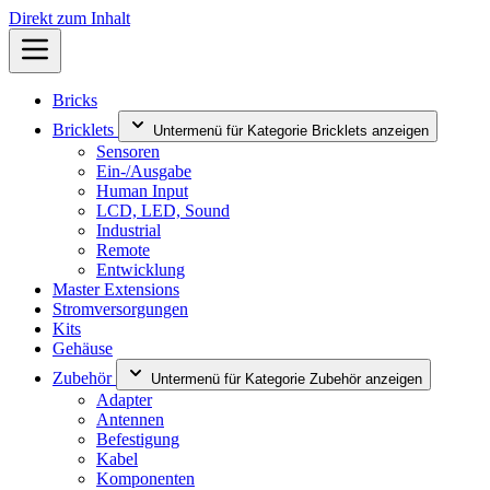
Direkt zum Inhalt
Bricks
Bricklets
Untermenü für Kategorie Bricklets anzeigen
Sensoren
Ein-/Ausgabe
Human Input
LCD, LED, Sound
Industrial
Remote
Entwicklung
Master Extensions
Stromversorgungen
Kits
Gehäuse
Zubehör
Untermenü für Kategorie Zubehör anzeigen
Adapter
Antennen
Befestigung
Kabel
Komponenten