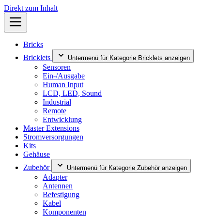
Direkt zum Inhalt
Bricks
Bricklets
Untermenü für Kategorie Bricklets anzeigen
Sensoren
Ein-/Ausgabe
Human Input
LCD, LED, Sound
Industrial
Remote
Entwicklung
Master Extensions
Stromversorgungen
Kits
Gehäuse
Zubehör
Untermenü für Kategorie Zubehör anzeigen
Adapter
Antennen
Befestigung
Kabel
Komponenten