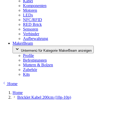
Kabel
Komponenten
Motoren
LEDs
NFC/RFID
RED Brick
Sensoren
Verbinder
Aufbewahrung
MakerBeam
Untermenü für Kategorie MakerBeam anzeigen
Profile
Befestigungen
Muttern & Bolzen
Zubehör
Kits
Home
Home
Bricklet Kabel 200cm (10p-10p)