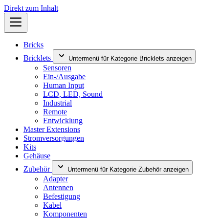
Direkt zum Inhalt
Bricks
Bricklets
Untermenü für Kategorie Bricklets anzeigen
Sensoren
Ein-/Ausgabe
Human Input
LCD, LED, Sound
Industrial
Remote
Entwicklung
Master Extensions
Stromversorgungen
Kits
Gehäuse
Zubehör
Untermenü für Kategorie Zubehör anzeigen
Adapter
Antennen
Befestigung
Kabel
Komponenten