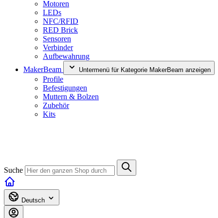
Motoren
LEDs
NFC/RFID
RED Brick
Sensoren
Verbinder
Aufbewahrung
MakerBeam
Untermenü für Kategorie MakerBeam anzeigen
Profile
Befestigungen
Muttern & Bolzen
Zubehör
Kits
Suche
Deutsch