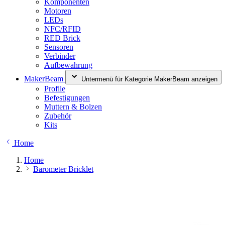
Komponenten
Motoren
LEDs
NFC/RFID
RED Brick
Sensoren
Verbinder
Aufbewahrung
MakerBeam
Untermenü für Kategorie MakerBeam anzeigen
Profile
Befestigungen
Muttern & Bolzen
Zubehör
Kits
Home
Home
Barometer Bricklet