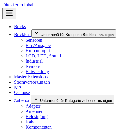
Direkt zum Inhalt
Bricks
Bricklets
Untermenü für Kategorie Bricklets anzeigen
Sensoren
Ein-/Ausgabe
Human Input
LCD, LED, Sound
Industrial
Remote
Entwicklung
Master Extensions
Stromversorgungen
Kits
Gehäuse
Zubehör
Untermenü für Kategorie Zubehör anzeigen
Adapter
Antennen
Befestigung
Kabel
Komponenten